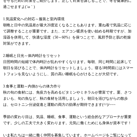
を守るための対策をご紹介します。正しく対策を講じることで、冬を健康的に
過ごせますよ(´ω｀)
1.気温変化への対応～服装と室内環境
朝晩と日中の気温差が最大20度近くなることもあります。重ね着で気温に応じ
て調整することが重要です。また、エアコン暖房を使い始める時期ですが、加
湿器を併用して、快適な湿度（50～60%）を保つことで、風邪予防と肌の乾燥
対策ができます。
2.睡眠と日光～体内時計をリセット
日照時間の短縮で体内時計が乱れやすくなります。毎朝、同じ時間に起床して
朝日を浴びることで、体内時計をリセットしましょう。寝る1時間前にはスマー
トフォンを見ないようにし、質の高い睡眠を心がけることが大切です。
3.食事と運動～内側からの体力作り
秋の旬の食材には、免疫力を高めるビタミンやミネラルが豊富です。栗、さつ
まいも、旬の魚など、秋の食材を活用しましょう。朝日を浴びながらの散歩
は、セロトニン分泌促進と運動の両方の効果が期待できます(^^)/~~~
季節の変わり目は、気温、睡眠、食事、運動という総合的なアプローチが重要
です。少しの工夫で大きく変わります。元気に働くためにも身体が資本です！
いま私たちは一緒に働く仲間を募集しています。ホームページをご覧になって