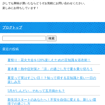
少しでも興味が湧いたならどうぞお気軽にお問い合わせください。
楽しみにお待ちしています！
ブログトップ
最近の投稿
夏祭り・花火大会を120%楽しむための豆知識＆浴衣術！
夏本番！熱中症対策と「涼」の過ごし方で夏を乗り切ろう
夏至って実はすごい日！？知って得する豆知識と長い一日の
楽しみ方
5月がしんどい…それって五月病かも？
新生活スタートのあなたへ！不安を自信に変える、新しい環
境での過ごし方