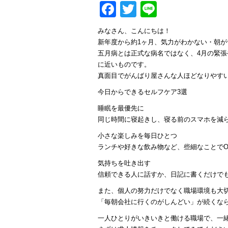
Facebook
Twitter
Line
みなさん、こんにちは！
新年度から約1ヶ月、気力がわかない・朝
五月病とは正式な病名ではなく、4月の緊
に近いものです。
真面目でがんばり屋さんな人ほどなりやす
今日からできるセルフケア3選
睡眠を最優先に
同じ時間に寝起きし、寝る前のスマホを減
小さな楽しみを毎日ひとつ
ランチや好きな飲み物など、些細なことでO
気持ちを吐き出す
信頼できる人に話すか、日記に書くだけで
また、個人の努力だけでなく職場環境も大
「毎朝会社に行くのがしんどい」が続くな
一人ひとりがいきいきと働ける職場で、一