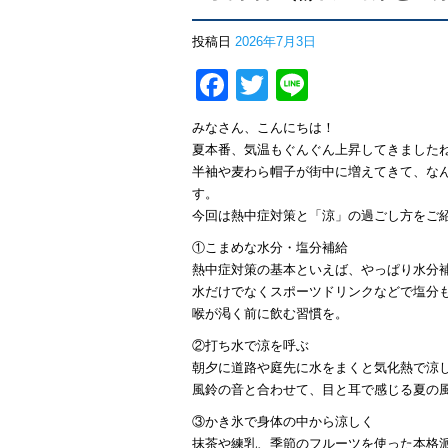
投稿日
2026年7月3日
Facebook
Twitter
Line
みなさん、こんにちは！
夏本番、気温もぐんぐん上昇してきました
半袖や麦わら帽子が街中に増えてきて、な
す。
今回は熱中症対策と「涼」の過ごし方をご
①こまめな水分・塩分補給
熱中症対策の基本といえば、やっぱり水分
水だけでなくスポーツドリンクなどで塩分
喉が渇く前に飲む習慣を。
②打ち水で涼を呼ぶ
朝夕に道路や庭先に水をまくと気化熱で涼
風鈴の音と合わせて、目と耳で感じる夏の
③かき氷で身体の中から涼しく
抹茶や練乳、季節のフルーツを使った本格