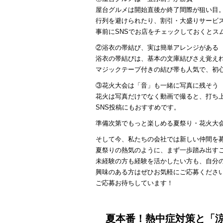
屋台グルメは開始直後か終了間際が狙い目
行列を避けられたり、割引・大盛りサービ
事前にSNSでお店をチェックしておくとス
②浴衣の帯結び、実は簡単アレンジがある
浴衣の帯結びは、基本の文庫結びさえ覚え
マジックテープ付きの結び帯も人気で、初
③花火大会は「音」も一緒に写真に残そう
花火は写真だけでなく動画で撮ると、打ち
SNS投稿にもおすすめです。
準備次第でもっと楽しめる夏祭り・花火大
そして今、私たちの会社では新しい仲間を
夏祭りの熱気のように、まず一歩踏み出す
未経験の方も経験を活かしたい方も、自分
興味のある方はぜひお気軽にご応募くださ
ご応募お待ちしています！
夏本番！熱中症対策と「