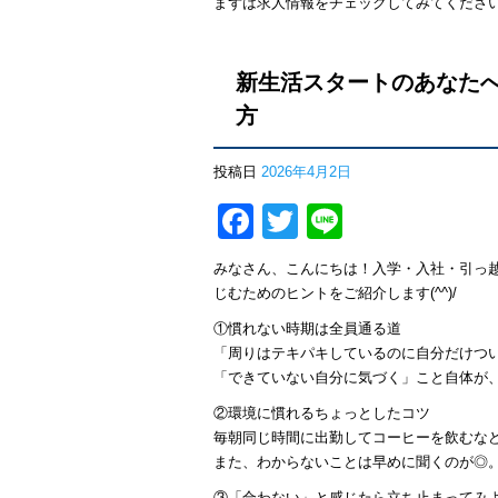
まずは求人情報をチェックしてみてくださ
新生活スタートのあなた
方
投稿日
2026年4月2日
Facebook
Twitter
Line
みなさん、こんにちは！入学・入社・引っ
じむためのヒントをご紹介します(^^)/
①慣れない時期は全員通る道
「周りはテキパキしているのに自分だけつ
「できていない自分に気づく」こと自体が
②環境に慣れるちょっとしたコツ
毎朝同じ時間に出勤してコーヒーを飲むな
また、わからないことは早めに聞くのが◎
③「合わない」と感じたら立ち止まってみ