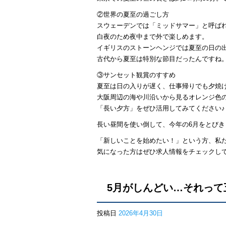
②世界の夏至の過ごし方
スウェーデンでは「ミッドサマー」と呼ば
白夜のため夜中まで外で楽しめます。
イギリスのストーンヘンジでは夏至の日の
古代から夏至は特別な節目だったんですね
③サンセット観賞のすすめ
夏至は日の入りが遅く、仕事帰りでも夕焼
大阪周辺の海や川沿いから見るオレンジ色
「長い夕方」をぜひ活用してみてください♪
長い昼間を使い倒して、今年の6月をとび
「新しいことを始めたい！」という方、私
気になった方はぜひ求人情報をチェックしてみ
5月がしんどい…それって
投稿日
2026年4月30日