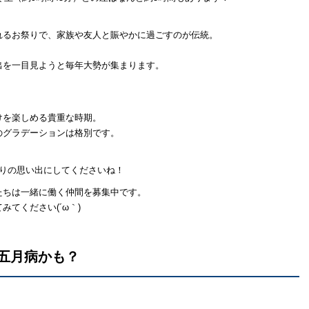
れるお祭りで、家族や友人と賑やかに過ごすのが伝統。
出を一目見ようと毎年大勢が集まります。
。
けを楽しめる貴重な時期。
のグラデーションは格別です。
きりの思い出にしてくださいね！
たちは一緒に働く仲間を募集中です。
てください(´ω｀)
五月病かも？