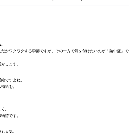
ね。
んだかワクワクする季節ですが、その一方で気を付けたいのが「熱中症」で
紹介します。
補給ですよね。
も補給を。
しく。
風物詩です。
派も人気。