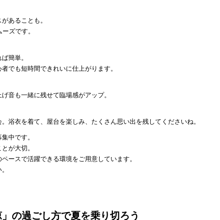
。
スがあることも。
ムーズです。
れば簡単。
心者でも短時間できれいに仕上がります。
上げ音も一緒に残せて臨場感がアップ。
会。浴衣を着て、屋台を楽しみ、たくさん思い出を残してくださいね。
募集中です。
ことが大切。
のペースで活躍できる環境をご用意しています。
い。
涼」の過ごし方で夏を乗り切ろう